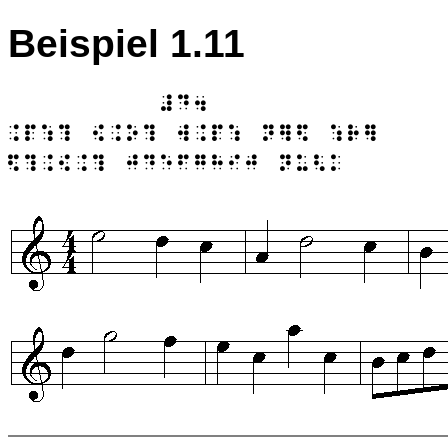
Beispiel 1.11
         #D/

$P54 9$O4 W$P5 N76 5R7
