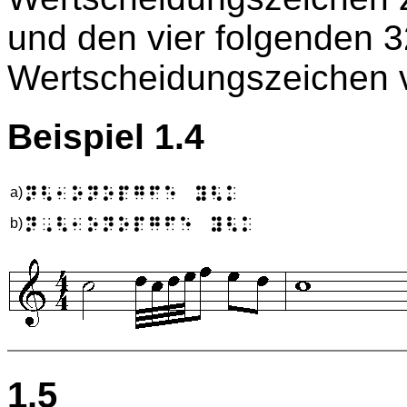
und den vier folgenden 32
Wertscheidungszeichen 
Beispiel 1.4
N2,ONOPGFE Y2K
a)
N'2,ONOPGFE Y2K
b)
1.5