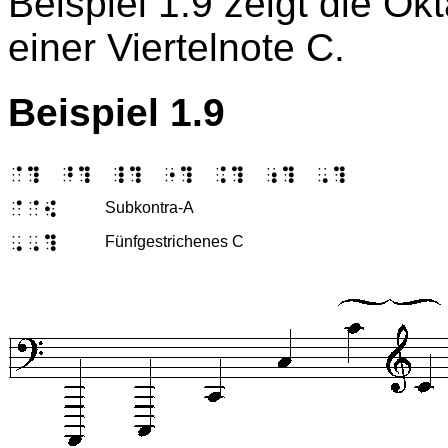
Beispiel 1.9 zeigt die Ok
einer Viertelnote C.
Beispiel 1.9
"4 >4 _4 !4 $4 <4 '4
""9
Subkontra-A
''4
Fünfgestrichenes C