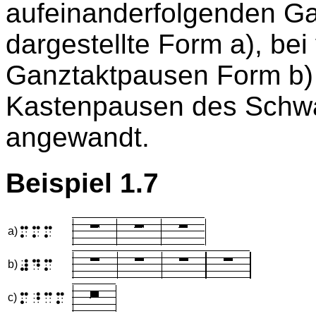
aufeinanderfolgenden Ga
dargestellte Form a), bei
Ganztaktpausen Form b) 
Kastenpausen des Schwa
angewandt.
Beispiel 1.7
MMM
a)
#DM
b)
M>CM
c)