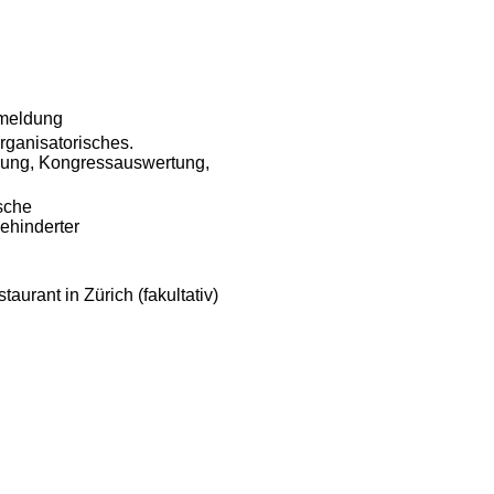
nmeldung
rganisatorisches.
mung, Kongressauswertung,
sche
ehinderter
rant in Zürich (fakultativ)