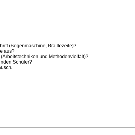
rift (Bogenmaschine, Braillezeile)?
le aus?
r (Arbeitstechniken und Methodenvielfalt)?
linden Schüler?
ausch.