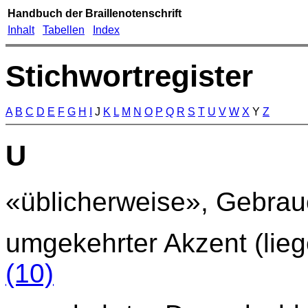
Handbuch der Braillenotenschrift
Inhalt
Tabellen
Index
Stichwortregister
A
B
C
D
E
F
G
H
I
J
K
L
M
N
O
P
Q
R
S
T
U
V
W
X
Y
Z
U
«üblicherweise», Gebra
umgekehrter Akzent (lieg
(10)